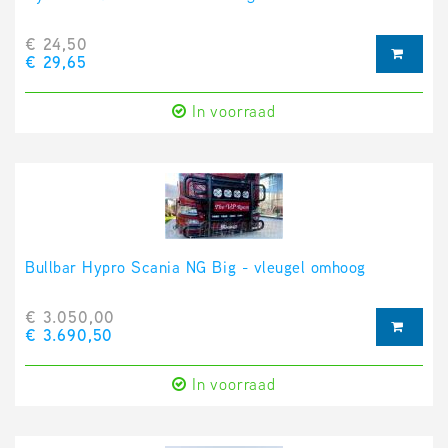
€ 24,50
€ 29,65
In voorraad
Bullbar Hypro Scania NG Big - vleugel omhoog
€ 3.050,00
€ 3.690,50
In voorraad