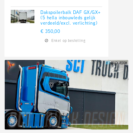
Dakspoilerbalk DAF GX/GX+
(5 hella inbouwleds gelijk
verdeeld/excl. verlichting)
€ 350,00
Enkel op bestelling