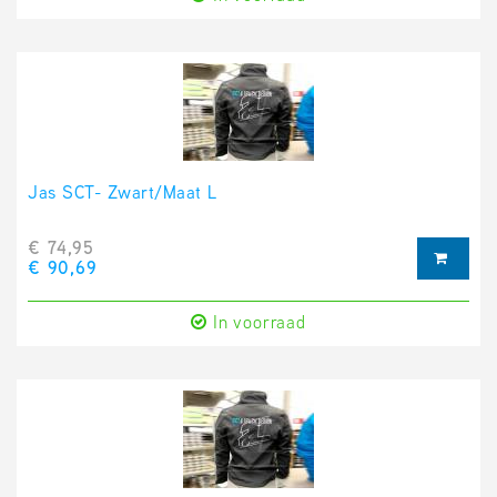
Jas SCT- Zwart/Maat L
€ 74,95
€ 90,69
In voorraad