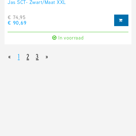
Jas SCT- Zwart/Maat XXL
€ 74,95
€ 90,69
In voorraad
«
1
2
3
»