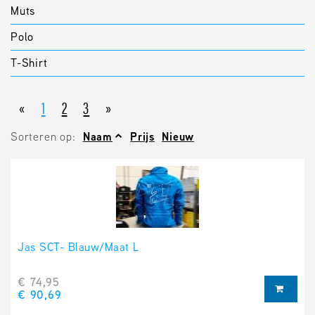
Muts
Polo
T-Shirt
«
1
2
3
»
Sorteren op:
Naam
Prijs
Nieuw
Jas SCT- Blauw/Maat L
€ 74,95
€ 90,69