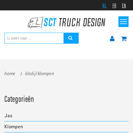
NL
FR
EN
home
kledij/klompen
Categorieën
Jas
Klompen