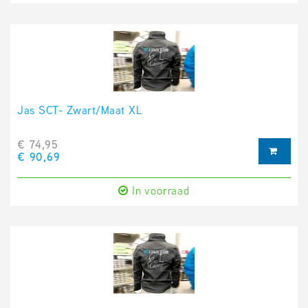
Jas SCT- Zwart/Maat XL
€ 74,95
€ 90,69
In voorraad