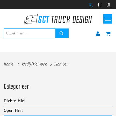
NL
FR
EN
home
kledij/klompen
klompen
Categorieën
Dichte Hiel
Open Hiel