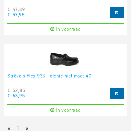
€ 47,89
€ 57,95
In voorraad
Strövels Flex 933 - dichte hiel maat 40
€ 52,85
€ 63,95
In voorraad
«
1
»