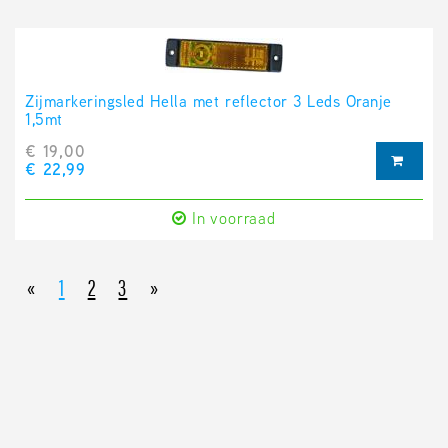
Zijmarkeringsled Hella met reflector 3 Leds Oranje
1,5mt
€ 19,00
€ 22,99
In voorraad
«
1
2
3
»