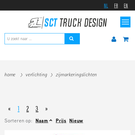
NL
FR
EN
home
verlichting
zijmarkeringslichten
«
1
2
3
»
Sorteren op:
Naam
Prijs
Nieuw