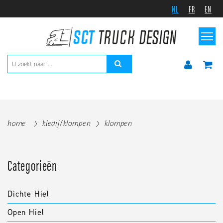
NL
FR
EN
home
kledij/klompen
klompen
Categorieën
Dichte Hiel
Open Hiel