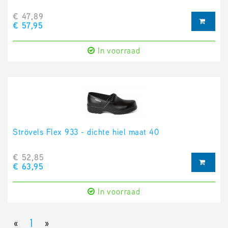
€ 47,89
€ 57,95
In voorraad
Strövels Flex 933 - dichte hiel maat 40
€ 52,85
€ 63,95
In voorraad
«
1
»