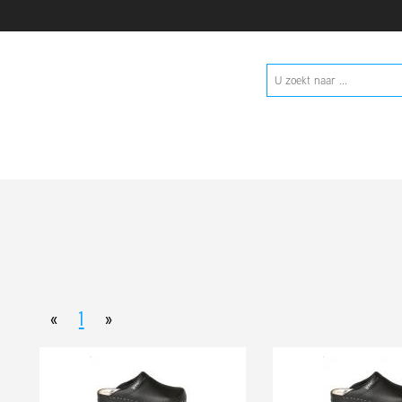
«
1
»