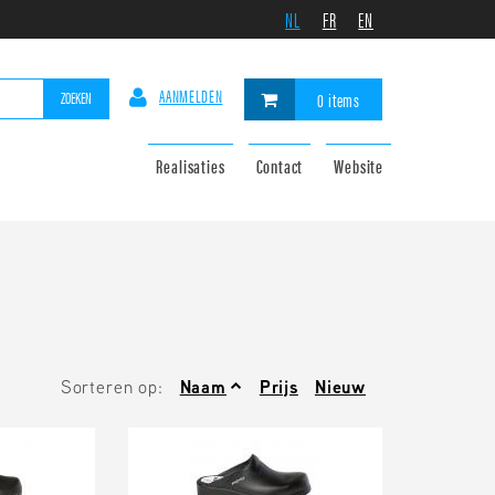
NL
FR
EN
AANMELDEN
ZOEKEN
0 items
Realisaties
Contact
Website
Sorteren op:
Naam
Prijs
Nieuw