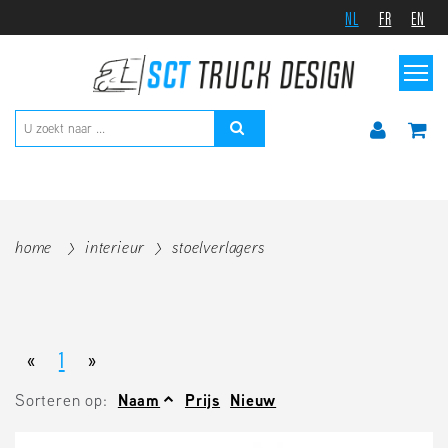
NL
FR
EN
home
interieur
stoelverlagers
«
1
»
Sorteren op:
Naam
Prijs
Nieuw