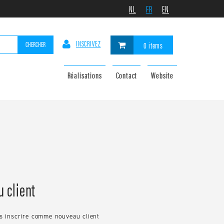
NL
FR
EN
INSCRIVEZ
CHERCHER
0 items
Réalisations
Contact
Website
 client
us inscrire comme nouveau client