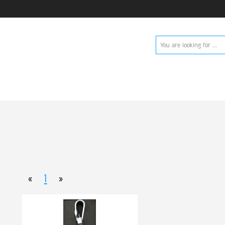
«
1
»