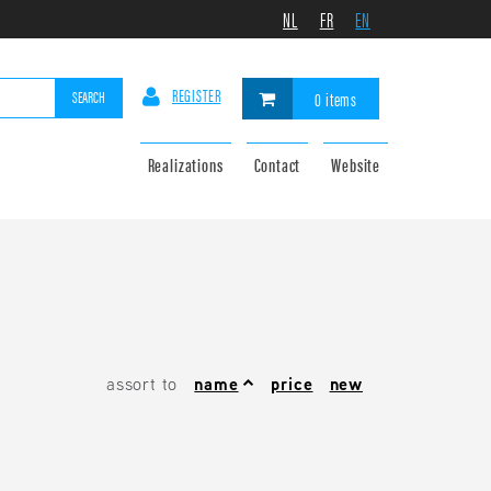
NL
FR
EN
REGISTER
SEARCH
0 items
Realizations
Contact
Website
assort to
name
price
new