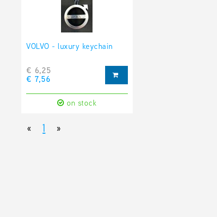
VOLVO - luxury keychain
€ 6,25
€ 7,56
on stock
«
1
»