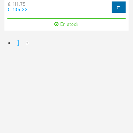
€ 111,75
€ 135,22
En stock
«
1
»