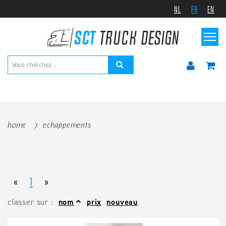
NL
FR
EN
home
echappements
«
1
»
classer sur :
nom
prix
nouveau