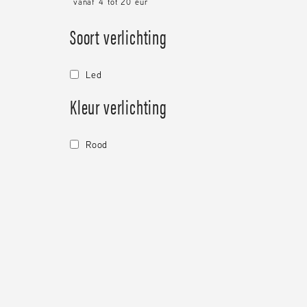
vanaf
4
tot
20
eur
Soort verlichting
led
Kleur verlichting
rood