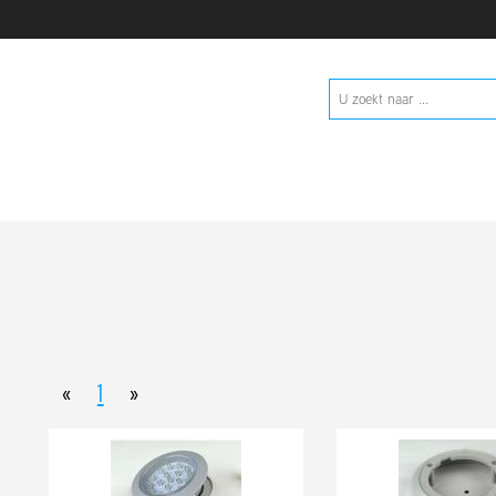
«
1
»