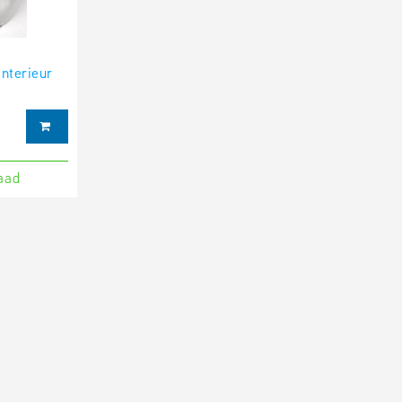
nterieur
aad