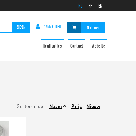
NL
FR
EN
AANMELDEN
ZOEKEN
0 items
Realisaties
Contact
Website
Sorteren op:
Naam
Prijs
Nieuw