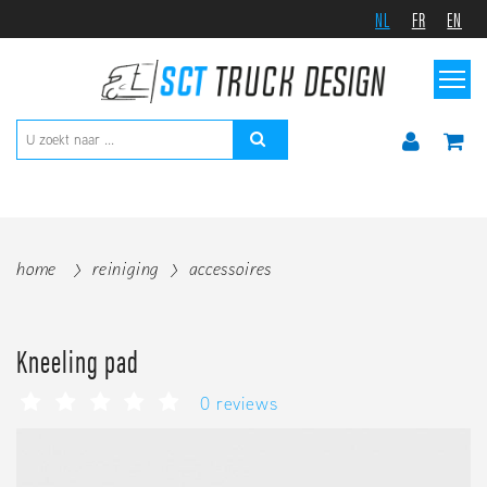
NL
FR
EN
home
reiniging
accessoires
Kneeling pad
0 reviews