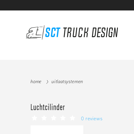
home
uitlaatsystemen
Luchtcilinder
0 reviews