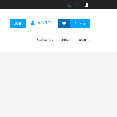
NL
FR
EN
AANMELDEN
ZOEKEN
0 items
Realisaties
Contact
Website