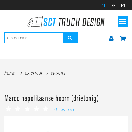
NL
FR
EN
home
exterieur
claxons
Marco napolitaanse hoorn (drietonig)
0 reviews