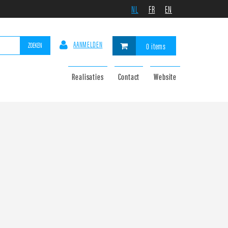
NL
FR
EN
AANMELDEN
ZOEKEN
0 items
Realisaties
Contact
Website