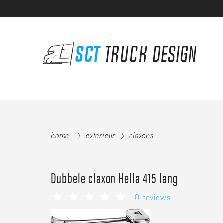
home
exterieur
claxons
Dubbele claxon Hella 415 lang
0 reviews