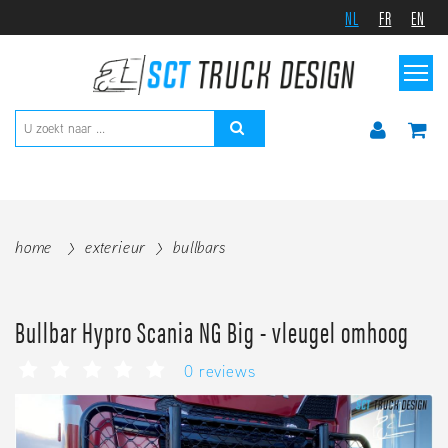
NL
FR
EN
home
exterieur
bullbars
Bullbar Hypro Scania NG Big - vleugel omhoog
0 reviews