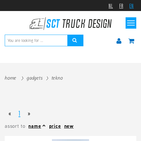
NL
FR
EN
home
gadgets
tekno
«
1
»
assort to
name
price
new