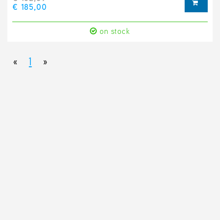
€ 185,00
on stock
«
1
»